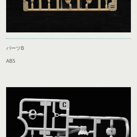
パーツB
ABS