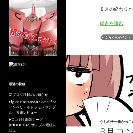
８月の終わりか
続きを読む
くらくらイベント
最近の投稿
新ブログ移転のお知らせ
Figure-rise Standard Amplified
インペリアルドラモン サンプ
ル 素組レビュー
HG 1/144 鋼鉄ジーグ
うちの子一番かっこ
(INFINITISM) サンプル素組レ
8月コ
ビュー