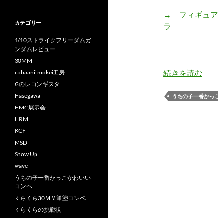
→ フィギュア
カテゴリー
ラ
1/10ストライクフリーダムガ
ンダムレビュー
30MM
続きを読む
cobaanii mokei工房
Gのレコンギスタ
Hasegawa
うちの子一番かっ
HMC展示会
HRM
KCF
MSD
Show Up
wave
うちの子一番かっこかわいい
コンペ
くらくら30ＭＭ筆塗コンペ
くらくらの挑戦状