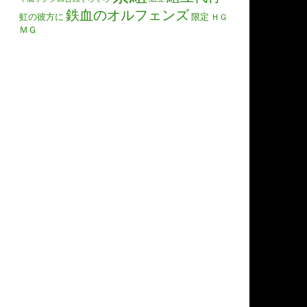
鉄血のオルフェンズ
虹の彼方に
限定
ＨＧ
ＭＧ