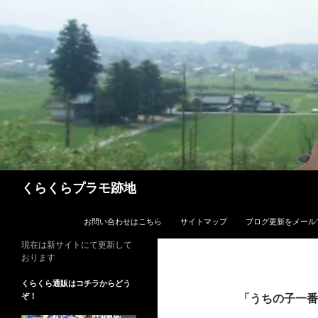
コ
ン
テ
ン
ツ
へ
ス
キ
ッ
プ
検
くらくらプラモ跡地
索
お問い合わせはこちら
サイトマップ
ブログ更新をメール
現在は新サイトにて更新して
おります
くらくら通販はコチラからどう
ぞ！
「うちの子一番