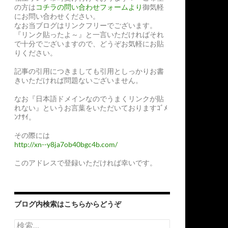
の方は
コチラの問い合わせフォームより
御気軽
にお問い合わせください。
なお当ブログはリンクフリーでございます。
『リンク貼ったよ～』と一言いただければそれ
で十分でございますので、どうぞお気軽にお貼
りください。
記事の引用につきましても引用としっかりお書
きいただければ問題ないございません。
なお『日本語ドメインなのでうまくリンクが貼
れない』というお言葉をいただいておりますｺﾞﾒ
ﾝﾅｻｲ。
その際には
http://xn--y8ja7ob40bgc4b.com/
このアドレスで登録いただければ幸いです。
ブログ内検索はこちらからどうぞ
検