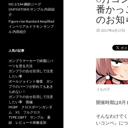
HG 1/144 鋼鉄ジーグ
番かっ
(INFINITISM) サンプル 内容紹
介
のお知
Figure-rise Standard Amplified
インペリアルドラモン サンプ
2017年6月17日
ル 内容紹介
人気の記事
ガンプラマーカーで綺麗にパ
ーツを塗る方法
ガンプラの合せ目消しで注意
したい事
ポールジョイント修復 ガン
プラのパーツが折れてもあき
うちの子
らめない！
ガンプラの合せ目消しで注意
開催時期は8月
したい事 後編
HGBF クロスボーンガンダ
ム X1 フルクロス
そんなわけでく
TYPE.GBFT サンプル 素
いコンペ』につ
組 レビュー※画像追加