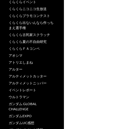
くらくらイベント
くらくらニコニコ生放送
くらくらプラモコンテスト
くらくら出ないんなら作っち
まえ選手権
くらくら古民家スクラッチ
くらくら夏の不自由研究
くらくらＦＡコンペ
アオシマ
アトリエしまね
アルター
アルティメットカッター
アルティメットニッパー
イベントレポート
ウルトラマン
ガンダム GLOBAL
CHALLENGE
ガンダムEXPO
ガンダムUC感想