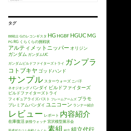
索:
タグ
HGUC
HG
MG
HGBF
Gのレコンギスタ
BB戦士
RG
くらくらの挑戦状
PG
アルティメットニッパー
オリジン
ガンダム
ガンダムUC
ガンプラ
ガンダムビルドファイターズトライ
コトブキヤ
ゴッドハンド
サンプル
スターウォーズ
ニパ子
ビルドファイターズ
バンダイ
ネオジオング
ビルドファイターズトライ
プラモ
フィギュアライズバスト
フレームアームズ
ユニコーン
プレミアムバンダイ
ランナー紹介
レビュー
内容紹介
レポート
在庫復活
宮沢模型展示会
妖怪ウォッチ
素組
組立代行
平成ザクジム合戦くらくら
組立