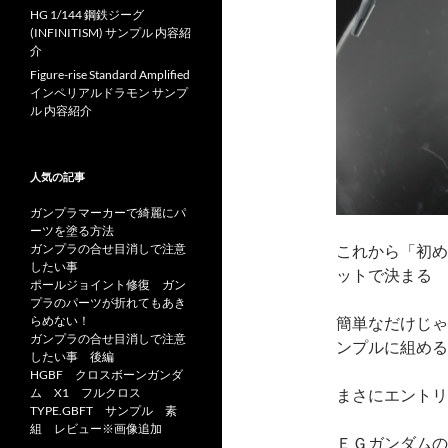
HG 1/144 鋼鉄ジーグ
(INFINITISM) サンプル 内容紹
介
Figure-rise Standard Amplified
インペリアルドラモン サンプ
ル 内容紹介
人気の記事
ガンプラマーカーで綺麗にパ
ーツを塗る方法
ガンプラの合せ目消しで注意
これから「初め
したい事
ットで決まる
ポールジョイント修復 ガン
プラのパーツが折れてもあき
らめない！
簡単なだけじゃ
ガンプラの合せ目消しで注意
ンプルに組める
したい事 後編
HGBF クロスボーンガンダ
ム X1 フルクロス
まさにエントリ
TYPE.GBFT サンプル 素
組 レビュー※画像追加
ＥＧガンダムの