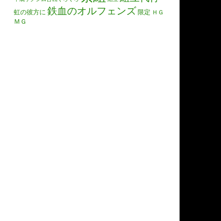
鉄血のオルフェンズ
虹の彼方に
限定
ＨＧ
ＭＧ