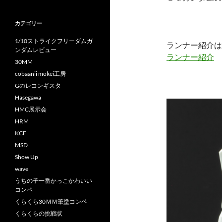
カテゴリー
1/10ストライクフリーダムガ
ランナー紹介は
ンダムレビュー
ランナー紹介
30MM
cobaanii mokei工房
Gのレコンギスタ
Hasegawa
HMC展示会
HRM
KCF
MSD
Show Up
wave
うちの子一番かっこかわいい
コンペ
くらくら30ＭＭ筆塗コンペ
くらくらの挑戦状