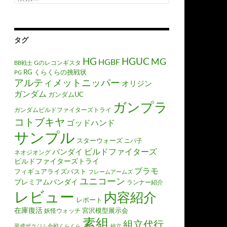
索:
タグ
HGUC
HG
MG
HGBF
Gのレコンギスタ
BB戦士
RG
くらくらの挑戦状
PG
アルティメットニッパー
オリジン
ガンダム
ガンダムUC
ガンプラ
ガンダムビルドファイターズトライ
コトブキヤ
ゴッドハンド
サンプル
スターウォーズ
ニパ子
ビルドファイターズ
バンダイ
ネオジオング
ビルドファイターズトライ
プラモ
フィギュアライズバスト
フレームアームズ
ユニコーン
プレミアムバンダイ
ランナー紹介
レビュー
内容紹介
レポート
在庫復活
宮沢模型展示会
妖怪ウォッチ
素組
組立代行
平成ザクジム合戦くらくら
組立