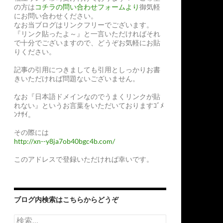
の方は
コチラの問い合わせフォームより
御気軽
にお問い合わせください。
なお当ブログはリンクフリーでございます。
『リンク貼ったよ～』と一言いただければそれ
で十分でございますので、どうぞお気軽にお貼
りください。
記事の引用につきましても引用としっかりお書
きいただければ問題ないございません。
なお『日本語ドメインなのでうまくリンクが貼
れない』というお言葉をいただいておりますｺﾞﾒ
ﾝﾅｻｲ。
その際には
http://xn--y8ja7ob40bgc4b.com/
このアドレスで登録いただければ幸いです。
ブログ内検索はこちらからどうぞ
検