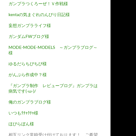
ガンプラつくろーぜ！Ｖ作戦様
kentaの気まぐれのんびり日記様
妄想ガンプラライフ様
ガンダムFWブログ様
MODE-MODE-MODELS ～ガンプラブログ～
様
ゆるだらちびちび様
がんぷら作成中？様
『ガンプラ制作 レビューブログ』ガンプラは
病気です(-ω-)/
俺のガンプラブログ様
いつもｸﾁｬｸﾁｬ様
ほびらぼん様
相互リンク常時受け付けております！ ご希望