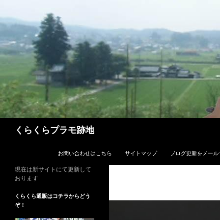
コ
ン
テ
ン
ツ
へ
ス
キ
ッ
プ
検
くらくらプラモ跡地
索
お問い合わせはこちら
サイトマップ
ブログ更新をメール
現在は新サイトにて更新して
おります
くらくら通販はコチラからどう
ぞ！