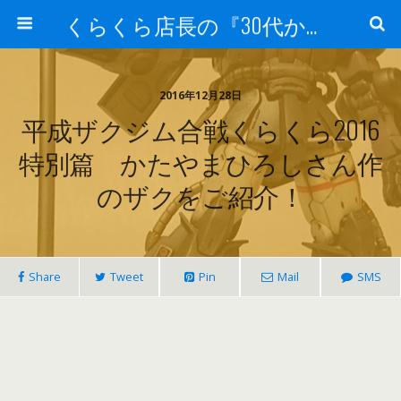
くらくら店長の『30代からのガンプラ工作』
2016年12月28日
平成ザクジム合戦くらくら2016
特別篇 かたやまひろしさん作
のザクをご紹介！
Share
Tweet
Pin
Mail
SMS