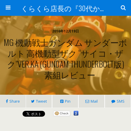
くらくら店長の『30代からのガンプラ工作』
2016年12月19日
MG 機動戦士ガンダム サンダーボ
ルト 高機動型ザク “サイコ・ザ
ク”VER.KA (GUNDAM THUNDERBOLT版)
素組レビュー
Share
Tweet
Pin
Mail
SMS