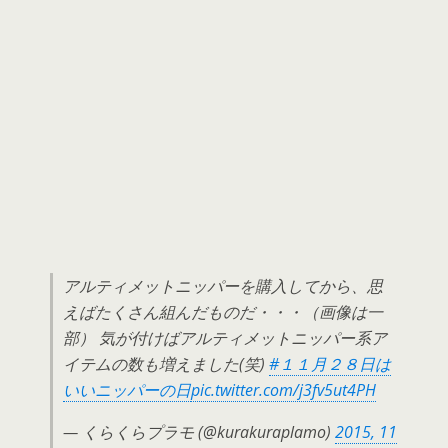
アルティメットニッパーを購入してから、思
えばたくさん組んだものだ・・・（画像は一
部） 気が付けばアルティメットニッパー系ア
イテムの数も増えました(笑)
#１１月２８日は
いいニッパーの日
pic.twitter.com/j3fv5ut4PH
— くらくらプラモ (@kurakuraplamo)
2015, 11