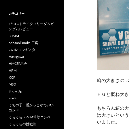
カテゴリー
1/10ストライクフリーダムガ
ンダムレビュー
30MM
cobaanii mokei工房
Gのレコンギスタ
Hasegawa
HMC展示会
HRM
KCF
箱の大きさの比
MSD
Show Up
ＨＧと概ね大き
wave
うちの子一番かっこかわいい
もちろん箱の大
コンペ
は大きいという
くらくら30ＭＭ筆塗コンペ
いました。
くらくらの挑戦状