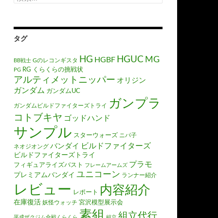
索:
タグ
HGUC
HG
MG
HGBF
Gのレコンギスタ
BB戦士
RG
くらくらの挑戦状
PG
アルティメットニッパー
オリジン
ガンダム
ガンダムUC
ガンプラ
ガンダムビルドファイターズトライ
コトブキヤ
ゴッドハンド
サンプル
スターウォーズ
ニパ子
ビルドファイターズ
バンダイ
ネオジオング
ビルドファイターズトライ
プラモ
フィギュアライズバスト
フレームアームズ
ユニコーン
プレミアムバンダイ
ランナー紹介
レビュー
内容紹介
レポート
在庫復活
宮沢模型展示会
妖怪ウォッチ
素組
組立代行
平成ザクジム合戦くらくら
組立