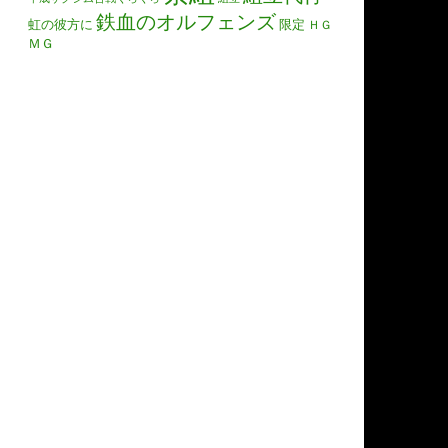
鉄血のオルフェンズ
虹の彼方に
限定
ＨＧ
ＭＧ