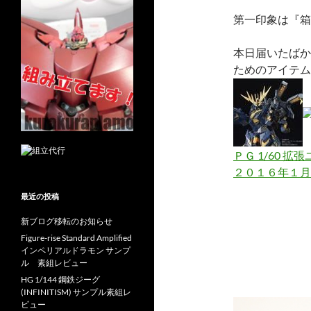
第一印象は『箱
本日届いたばか
ためのアイテム
ＰＧ 1/60 
２０１６年１月
最近の投稿
新ブログ移転のお知らせ
Figure-rise Standard Amplified
インペリアルドラモン サンプ
ル 素組レビュー
HG 1/144 鋼鉄ジーグ
(INFINITISM) サンプル素組レ
ビュー