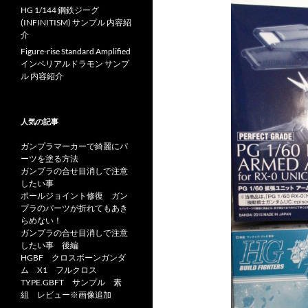
HG 1/144 鋼鉄ジーグ
(INFINITISM) サンプル 内容紹
介
Figure-rise Standard Amplified
インペリアルドラモン サンプ
ル 内容紹介
人気の記事
ガンプラマーカーで綺麗にパ
ーツを塗る方法
ガンプラの合せ目消しで注意
したい事
ポールジョイント修復 ガン
プラのパーツが折れてもあき
らめない！
ガンプラの合せ目消しで注意
したい事 後編
HGBF クロスボーンガンダ
ム X1 フルクロス
TYPE.GBFT サンプル 素
組 レビュー※画像追加