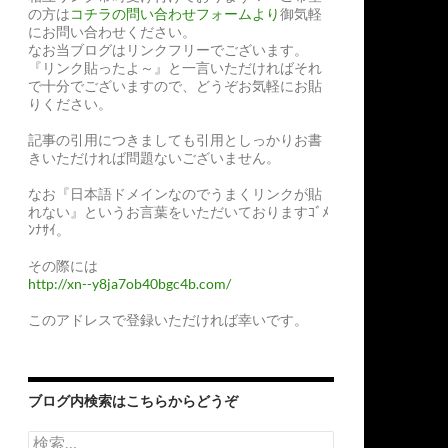
の方は
コチラの問い合わせフォームより
御気軽
にお問い合わせください。
なお当ブログはリンクフリーでございます。
『リンク貼ったよ～』と一言いただければそれ
で十分でございますので、どうぞお気軽にお貼
りください。
記事の引用につきましても引用としっかりお書
きいただければ問題ないございません。
なお『日本語ドメインなのでうまくリンクが貼
れない』というお言葉をいただいておりますｺﾞﾒ
ﾝﾅｻｲ。
その際には
http://xn--y8ja7ob40bgc4b.com/
このアドレスで登録いただければ幸いです。
ブログ内検索はこちらからどうぞ
検