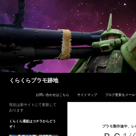
コ
ン
テ
ン
ツ
へ
ス
キ
ッ
プ
検
くらくらプラモ跡地
索
お問い合わせはこちら
サイトマップ
ブログ更新をメール
現在は新サイトにて更新して
おります
くらくら通販はコチラからどう
プラモ製作途中、レ
ぞ！