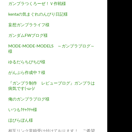
ガンプラつくろーぜ！Ｖ作戦様
kentaの気まぐれのんびり日記様
妄想ガンプラライフ様
ガンダムFWブログ様
MODE-MODE-MODELS ～ガンプラブログ～
様
ゆるだらちびちび様
がんぷら作成中？様
『ガンプラ制作 レビューブログ』ガンプラは
病気です(-ω-)/
俺のガンプラブログ様
いつもｸﾁｬｸﾁｬ様
ほびらぼん様
相互リンク常時受け付けております！ ご希望