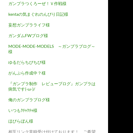
ガンプラつくろーぜ！Ｖ作戦様
kentaの気まぐれのんびり日記様
妄想ガンプラライフ様
ガンダムFWブログ様
MODE-MODE-MODELS ～ガンプラブログ～
様
ゆるだらちびちび様
がんぷら作成中？様
『ガンプラ制作 レビューブログ』ガンプラは
病気です(-ω-)/
俺のガンプラブログ様
いつもｸﾁｬｸﾁｬ様
ほびらぼん様
相互リンク常時受け付けております！ ご希望