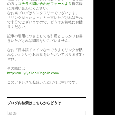
の方は
コチラの問い合わせフォームより
御気軽
にお問い合わせください。
なお当ブログはリンクフリーでございます。
『リンク貼ったよ～』と一言いただければそれ
で十分でございますので、どうぞお気軽にお貼
りください。
記事の引用につきましても引用としっかりお書
きいただければ問題ないございません。
なお『日本語ドメインなのでうまくリンクが貼
れない』というお言葉をいただいておりますｺﾞﾒ
ﾝﾅｻｲ。
その際には
http://xn--y8ja7ob40bgc4b.com/
このアドレスで登録いただければ幸いです。
ブログ内検索はこちらからどうぞ
検