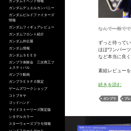
ガンダムイベント情報
ガンダムデュエルカンパニー
ガンダムビルドファイターズ
情報
ガンダムフィギュアレビュー
なんで一般でで
ガンダムフロント紹介
ガンダム外伝展
ずっと待ってい
ガンダム情報
ほぼワンパーツ
ガンダムＳＥＥＤ
など本当に良く
ガンプラ体験会 三次商工フ
ェスティバル
素組レビューを
ガンプラ動画
ガンプラＥＸＰＯ限定
続きを読む
ゲームズワークショップ
コトブキヤ
ガンプラ
プレ
ゴッドハンド
サイドストーリーズ限定版
シタデルカラー
スターウォーズプラモ情報
ハンドスケールガール