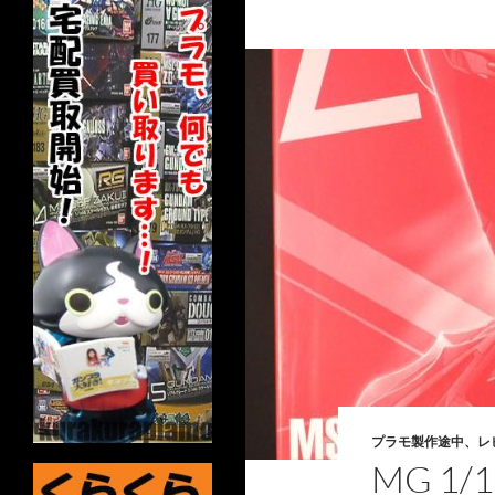
プラモ製作途中、レ
MG 1/