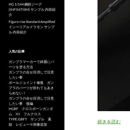
HG 1/144 鋼鉄ジーグ
(INFINITISM) サンプル 内容紹
介
Figure-rise Standard Amplified
インペリアルドラモン サンプ
ル 内容紹介
人気の記事
ガンプラマーカーで綺麗にパ
ーツを塗る方法
ガンプラの合せ目消しで注意
したい事
ポールジョイント修復 ガン
プラのパーツが折れてもあき
らめない！
ガンプラの合せ目消しで注意
したい事 後編
HGBF クロスボーンガンダ
ム X1 フルクロス
TYPE.GBFT サンプル 素
続きを読む
組 レビュー※画像追加