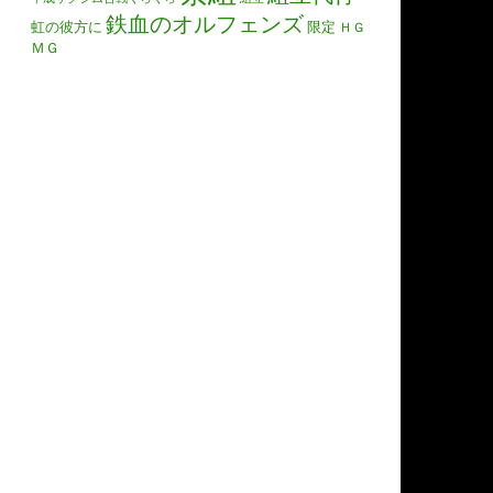
鉄血のオルフェンズ
虹の彼方に
限定
ＨＧ
ＭＧ