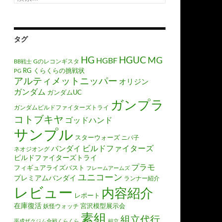
索:
タグ
HGUC
HG
MG
HGBF
Gのレコンギスタ
BB戦士
RG
くらくらの挑戦状
PG
アルティメットニッパー
オリジン
ガンダム
ガンダムUC
ガンプラ
ガンダムビルドファイターズトライ
コトブキヤ
ゴッドハンド
サンプル
スターウォーズ
ニパ子
ビルドファイターズ
バンダイ
ネオジオング
ビルドファイターズトライ
プラモ
フィギュアライズバスト
フレームアームズ
ユニコーン
プレミアムバンダイ
ランナー紹介
レビュー
内容紹介
レポート
在庫復活
宮沢模型展示会
妖怪ウォッチ
素組
組立代行
平成ザクジム合戦くらくら
組立