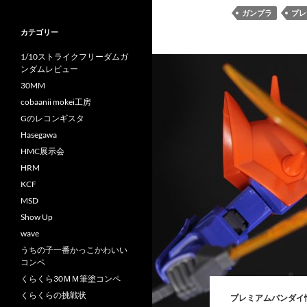
ガンプラ
プレ
カテゴリー
1/10ストライクフリーダムガ
ンダムレビュー
30MM
cobaanii mokei工房
Gのレコンギスタ
Hasegawa
HMC展示会
HRM
KCF
MSD
Show Up
wave
うちの子一番かっこかわいい
コンペ
くらくら30ＭＭ筆塗コンペ
くらくらの挑戦状
プレミアムバンダイ