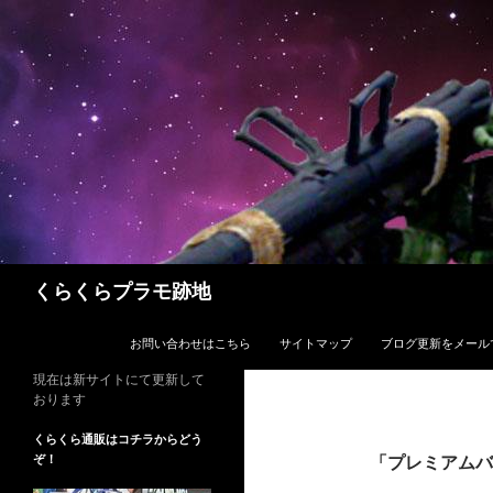
コ
ン
テ
ン
ツ
へ
ス
キ
ッ
プ
検
くらくらプラモ跡地
索
お問い合わせはこちら
サイトマップ
ブログ更新をメール
現在は新サイトにて更新して
おります
くらくら通販はコチラからどう
ぞ！
「プレミアムバ