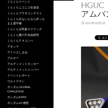
くらくらイベント
HGU
くらくらニコニコ生放送
アムバ
くらくらプラモコンテスト
くらくら出ないんなら作っち
2017年10月2日
まえ選手権
くらくら古民家スクラッチ
くらくら夏の不自由研究
くらくらＦＡコンペ
アオシマ
アトリエしまね
アルター
アルティメットカッター
アルティメットニッパー
イベントレポート
ウルトラマン
ガンダム GLOBAL
CHALLENGE
ガンダムEXPO
ガンダムUC感想