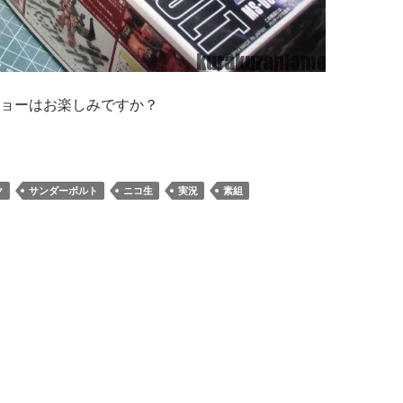
ョーはお楽しみですか？
ク
サンダーボルト
ニコ生
実況
素組