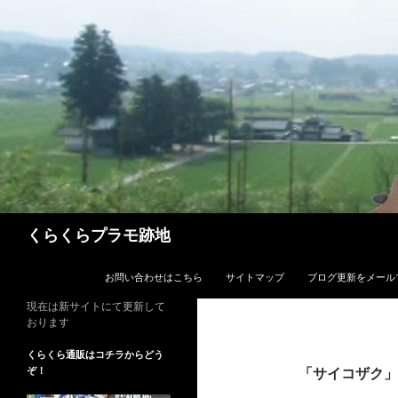
コ
ン
テ
ン
ツ
へ
ス
キ
ッ
プ
検
くらくらプラモ跡地
索
お問い合わせはこちら
サイトマップ
ブログ更新をメール
現在は新サイトにて更新して
おります
くらくら通販はコチラからどう
ぞ！
「サイコザク」