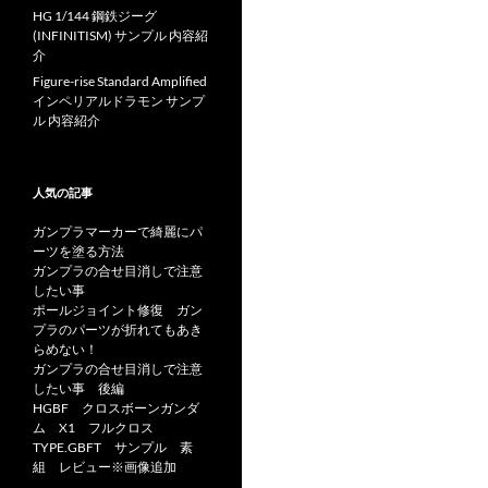
HG 1/144 鋼鉄ジーグ
(INFINITISM) サンプル 内容紹
介
Figure-rise Standard Amplified
インペリアルドラモン サンプ
ル 内容紹介
人気の記事
ガンプラマーカーで綺麗にパ
ーツを塗る方法
ガンプラの合せ目消しで注意
したい事
ポールジョイント修復 ガン
プラのパーツが折れてもあき
らめない！
ガンプラの合せ目消しで注意
したい事 後編
HGBF クロスボーンガンダ
ム X1 フルクロス
TYPE.GBFT サンプル 素
組 レビュー※画像追加