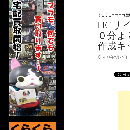
くらくらニコニコ生
HGサ
０分よ
作成キ
2014年9月26日