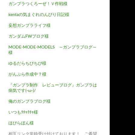
ガンプラつくろーぜ！Ｖ作戦様
kentaの気まぐれのんびり日記様
妄想ガンプラライフ様
ガンダムFWブログ様
MODE-MODE-MODELS ～ガンプラブログ～
様
ゆるだらちびちび様
がんぷら作成中？様
『ガンプラ制作 レビューブログ』ガンプラは
病気です(-ω-)/
俺のガンプラブログ様
いつもｸﾁｬｸﾁｬ様
ほびらぼん様
相互リンク常時受け付けております！ ご希望