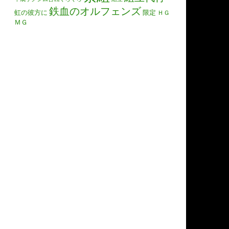
鉄血のオルフェンズ
虹の彼方に
限定
ＨＧ
ＭＧ