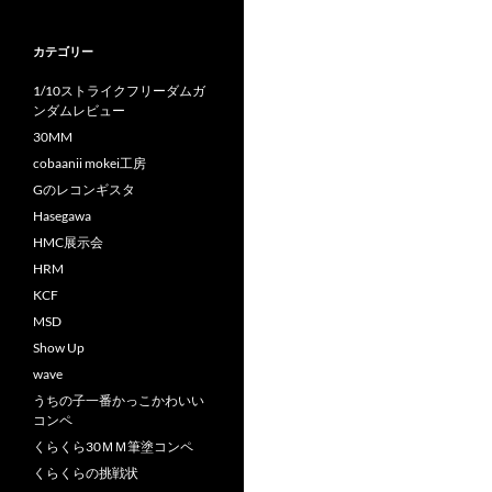
カテゴリー
1/10ストライクフリーダムガ
ンダムレビュー
30MM
cobaanii mokei工房
Gのレコンギスタ
Hasegawa
HMC展示会
HRM
KCF
MSD
Show Up
wave
うちの子一番かっこかわいい
コンペ
くらくら30ＭＭ筆塗コンペ
くらくらの挑戦状