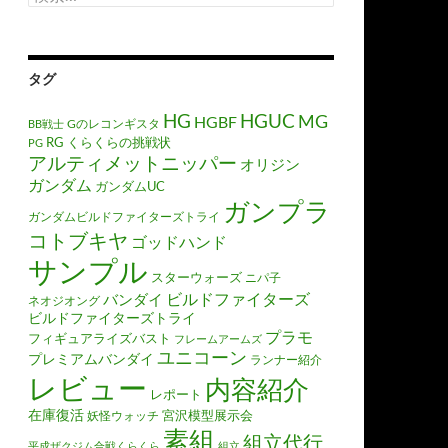
索:
タグ
HGUC
HG
MG
HGBF
Gのレコンギスタ
BB戦士
RG
くらくらの挑戦状
PG
アルティメットニッパー
オリジン
ガンダム
ガンダムUC
ガンプラ
ガンダムビルドファイターズトライ
コトブキヤ
ゴッドハンド
サンプル
スターウォーズ
ニパ子
ビルドファイターズ
バンダイ
ネオジオング
ビルドファイターズトライ
プラモ
フィギュアライズバスト
フレームアームズ
ユニコーン
プレミアムバンダイ
ランナー紹介
レビュー
内容紹介
レポート
在庫復活
宮沢模型展示会
妖怪ウォッチ
素組
組立代行
平成ザクジム合戦くらくら
組立