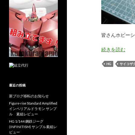
皆さんホビーシ
続きを読む
HG
サイコザ
最近の投稿
新ブログ移転のお知らせ
Figure-rise Standard Amplified
インペリアルドラモン サンプ
ル 素組レビュー
HG 1/144 鋼鉄ジーグ
(INFINITISM) サンプル素組レ
ビュー