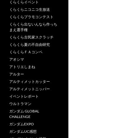
くらくらイベント
くらくらニコニコ生放送
くらくらプラモコンテスト
くらくら出ないんなら作っち
まえ選手権
くらくら古民家スクラッチ
くらくら夏の不自由研究
くらくらＦＡコンペ
アオシマ
アトリエしまね
アルター
アルティメットカッター
アルティメットニッパー
イベントレポート
ウルトラマン
ガンダム GLOBAL
CHALLENGE
ガンダムEXPO
ガンダムUC感想