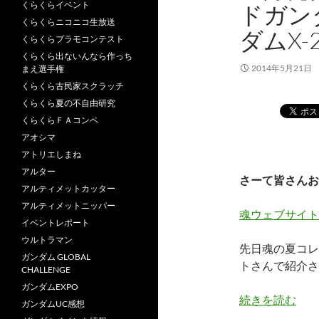
くらくらイベント
ドガン
くらくらニコニコ生放送
ダムX
くらくらプラモコンテスト
くらくら出ないんなら作っち
2014年5月21日
まえ選手権
くらくら古民家スクラッチ
くらくら夏の不自由研究
くらくらＦＡコンペ
アオシマ
アトリエしまね
アルター
さーて皆さんお
アルティメットカッター
アルティメットニッパー
魂ウェブサイト
イベントレポート
ウルトラマン
先日魂の夏コレ
ガンダム GLOBAL
トさんで紹介さ
CHALLENGE
ガンダムEXPO
続きを読む
ガンダムUC感想