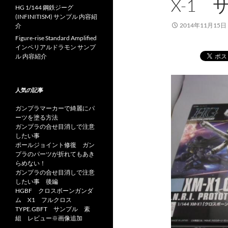
X-1
HG 1/144 鋼鉄ジーグ
(INFINITISM) サンプル 内容紹
2014年11月15日
介
Figure-rise Standard Amplified
インペリアルドラモン サンプ
ル 内容紹介
人気の記事
ガンプラマーカーで綺麗にパ
ーツを塗る方法
ガンプラの合せ目消しで注意
したい事
ポールジョイント修復 ガン
プラのパーツが折れてもあき
らめない！
ガンプラの合せ目消しで注意
したい事 後編
HGBF クロスボーンガンダ
ム X1 フルクロス
TYPE.GBFT サンプル 素
組 レビュー※画像追加