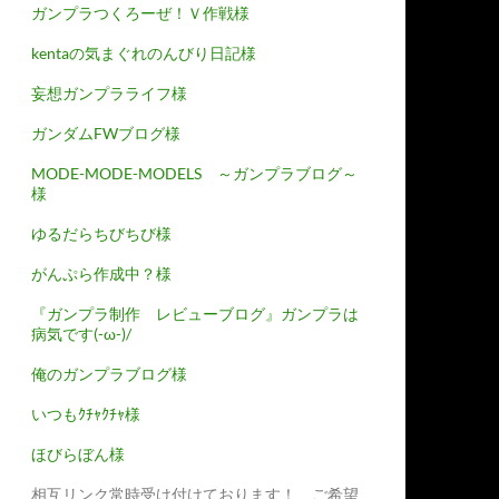
ガンプラつくろーぜ！Ｖ作戦様
kentaの気まぐれのんびり日記様
妄想ガンプラライフ様
ガンダムFWブログ様
MODE-MODE-MODELS ～ガンプラブログ～
様
ゆるだらちびちび様
がんぷら作成中？様
『ガンプラ制作 レビューブログ』ガンプラは
病気です(-ω-)/
俺のガンプラブログ様
いつもｸﾁｬｸﾁｬ様
ほびらぼん様
相互リンク常時受け付けております！ ご希望