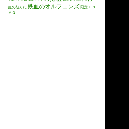
鉄血のオルフェンズ
虹の彼方に
限定
ＨＧ
ＭＧ