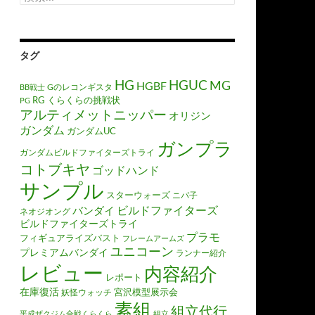
索:
タグ
HGUC
HG
MG
HGBF
Gのレコンギスタ
BB戦士
RG
くらくらの挑戦状
PG
アルティメットニッパー
オリジン
ガンダム
ガンダムUC
ガンプラ
ガンダムビルドファイターズトライ
コトブキヤ
ゴッドハンド
サンプル
スターウォーズ
ニパ子
ビルドファイターズ
バンダイ
ネオジオング
ビルドファイターズトライ
プラモ
フィギュアライズバスト
フレームアームズ
ユニコーン
プレミアムバンダイ
ランナー紹介
レビュー
内容紹介
レポート
在庫復活
宮沢模型展示会
妖怪ウォッチ
素組
組立代行
平成ザクジム合戦くらくら
組立