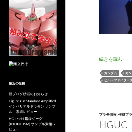
続きを読む
ガンダム
ガン
ビルドファイター
最近の投稿
新ブログ移転のお知らせ
Figure-rise Standard Amplified
インペリアルドラモン サンプ
ル 素組レビュー
プラモ情報
,
作成プ
HG 1/144 鋼鉄ジーグ
HGU
(INFINITISM) サンプル素組レ
ビュー