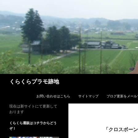
コ
ン
テ
ン
ツ
へ
ス
キ
ッ
プ
検
くらくらプラモ跡地
索
お問い合わせはこちら
サイトマップ
ブログ更新をメール
現在は新サイトにて更新して
おります
くらくら通販はコチラからどう
ぞ！
「クロスボーン