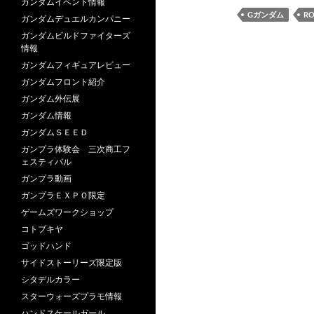
ガンダムイベント情報
Gガンダム
R
ガンダムデュエルカンパニー
ガンダムビルドファイターズ
情報
ガンダムフィギュアレビュー
ガンダムフロント紹介
ガンダム外伝展
ガンダム情報
ガンダムＳＥＥＤ
ガンプラ体験会 三次商工フ
ェスティバル
ガンプラ動画
ガンプラＥＸＰＯ限定
ゲームズワークショップ
コトブキヤ
ゴッドハンド
サイドストーリーズ限定版
シタデルカラー
スターウォーズプラモ情報
ハンドスケールガール