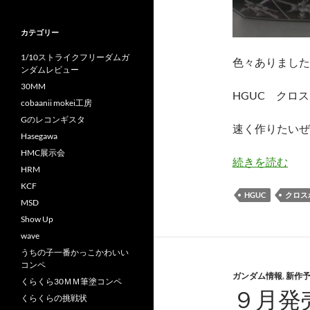
カテゴリー
1/10ストライクフリーダムガ
色々ありました
ンダムレビュー
30MM
HGUC クロ
cobaanii mokei工房
Gのレコンギスタ
速く作りたいぜ
Hasegawa
HMC展示会
続きを読む
HRM
KCF
HGUC
クロス
MSD
Show Up
wave
うちの子一番かっこかわいい
コンペ
ガンダム情報
,
新作
くらくら30ＭＭ筆塗コンペ
９月発
くらくらの挑戦状