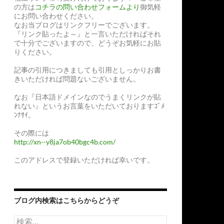
の方は
コチラの問い合わせフォームより
御気軽
にお問い合わせください。
なお当ブログはリンクフリーでございます。
『リンク貼ったよ～』と一言いただければそれ
で十分でございますので、どうぞお気軽にお貼
りください。
記事の引用につきましても引用としっかりお書
きいただければ問題ないございません。
なお『日本語ドメインなのでうまくリンクが貼
れない』というお言葉をいただいておりますｺﾞﾒ
ﾝﾅｻｲ。
その際には
http://xn--y8ja7ob40bgc4b.com/
このアドレスで登録いただければ幸いです。
ブログ内検索はこちらからどうぞ
検