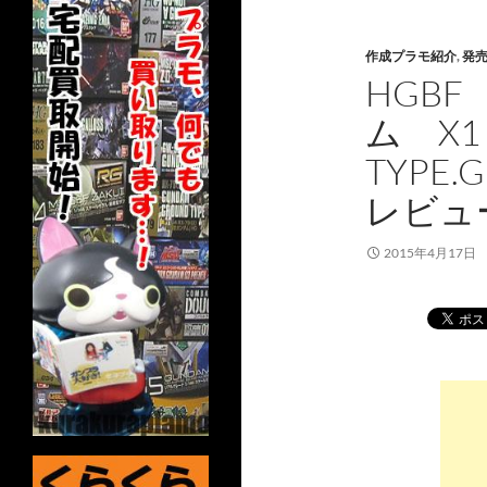
作成プラモ紹介
,
発
HGB
ム X
TYPE
レビュ
2015年4月17日