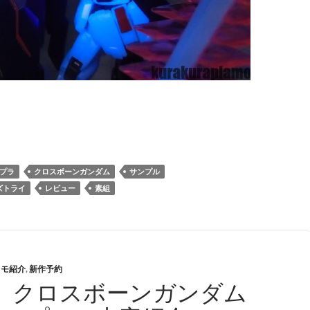
プラ
クロスボーンガンダム
サンプル
ズトライ
レビュー
素組
ラモ紹介
,
新作予約
C クロスボーンガンダム